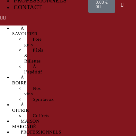
PROFESSIONNELS
0,00
€
CONTACT
0
À
SAVOURER
Foie
gras
Pâtés
&
Rillettes
À
l’apéritif
À
BOIRE
Nos
vins
Spiritueux
À
OFFRIR
Coffrets
MAISON
MARCADÉ
PROFESSIONNELS