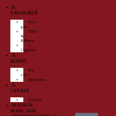
À
SAVOURER
Foie
gras
Pâtés
&
Rillettes
À
l’apéritif
À
BOIRE
Nos
vins
Spiritueux
À
OFFRIR
Coffrets
MAISON
MARCADÉ