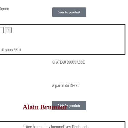
vignon
Voir le produit
+
uit sous 48h)
CHÂTEAU BOUSCASSÉ
A partir de 19€90
Alain Brumont
Voir le produit
Grâce à ses deux locomotives Montus et