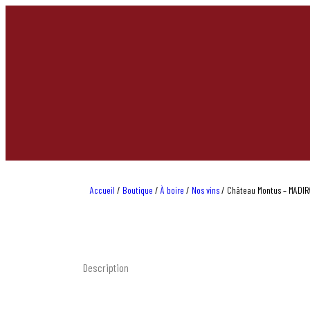
Accueil
/
Boutique
/
À boire
/
Nos vins
/
Château Montus – MADIRA
Description