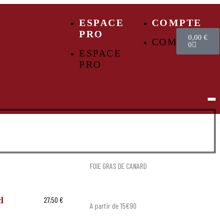
ESPACE
COMPTE
PRO
0,00
€
COMPTE
0
ESPACE
PRO
FOIE GRAS DE CANARD
l
27,50
€
A partir de 15€90