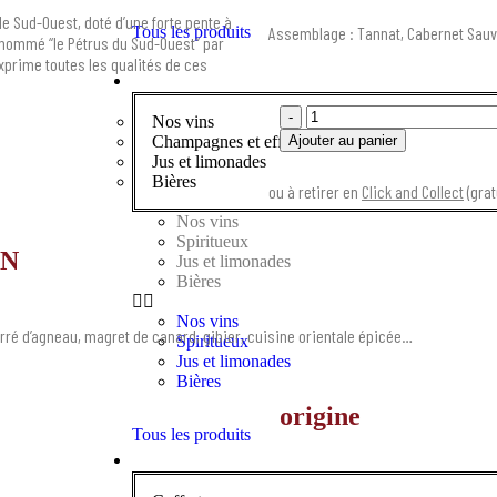
e Sud-Ouest, doté d’une forte pente à
Assemblage : Tannat, Cabernet Sau
Tous les produits
rnommé “le Pétrus du Sud-Ouest” par
xprime toutes les qualités de ces
À BOIRE
-
Nos vins
Ajouter au panier
Champagnes et effervescents
Jus et limonades
Bières
ou à retirer en
Click and Collect
(grat
Nos vins
Spiritueux
ON
Jus et limonades
Bières
Nos vins
rré d’agneau, magret de canard, gibier, cuisine orientale épicée…
Spiritueux
Jus et limonades
Bières
origine
Tous les produits
À OFFRIR