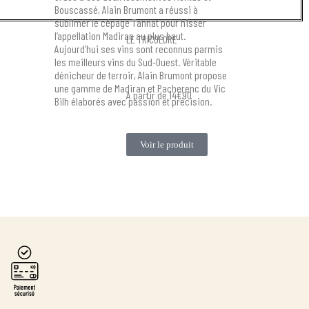
Bouscassé, Alain Brumont a réussi à
sublimer le cépage Tannat pour hisser
l’appellation Madiran au plus haut.
LE TRICOLORE
Aujourd’hui ses vins sont reconnus parmis
les meilleurs vins du Sud-Ouest. Véritable
dénicheur de terroir, Alain Brumont propose
une gamme de Madiran et Pacherenc du Vic
A partir de 14€90
Bilh élaborés avec passion et précision.
Voir le produit