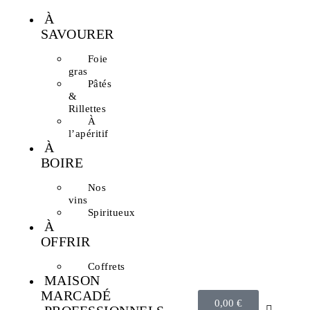
À
SAVOURER
Foie
gras
Pâtés
&
Rillettes
À
l’apéritif
À
BOIRE
Nos
vins
Spiritueux
À
OFFRIR
Coffrets
MAISON
MARCADÉ
0,00
€