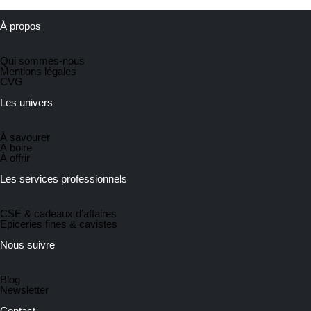
À propos
Qui sommes-nous
Mentions légales
CVG
Les univers
À savourer
À boire
À offrir
Les services professionnels
CSE & cadeaux d’affaires
Epiceries fines & cavistes
Nous suivre
Blog
Newsletter
Contact