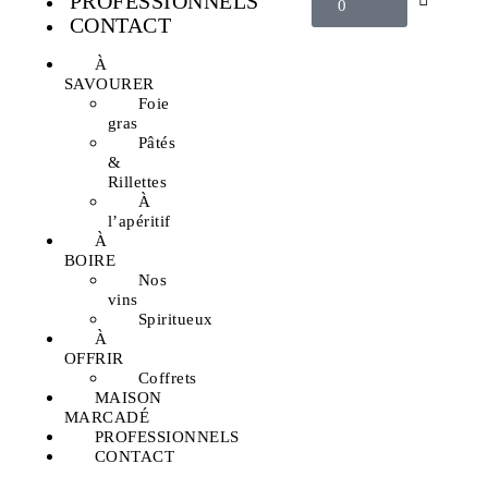
PROFESSIONNELS
0
CONTACT
À
SAVOURER
Foie
gras
Pâtés
&
Rillettes
À
l’apéritif
À
BOIRE
Nos
vins
Spiritueux
À
OFFRIR
Coffrets
MAISON
MARCADÉ
PROFESSIONNELS
CONTACT