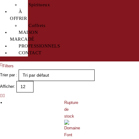
Spiritueux
À
OFFRIR
Coffrets
MAISON
MARCADÉ
PROFESSIONNELS
CONTACT
Filters
Trier par :
Afficher:
Rupture
de
stock