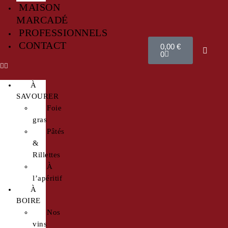
MAISON
MARCADÉ
PROFESSIONNELS
CONTACT
0,00
€
0
À
SAVOURER
Foie
gras
Pâtés
&
Rillettes
À
l’apéritif
À
BOIRE
Nos
vins