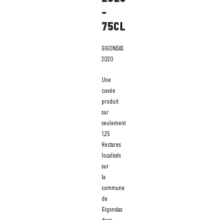
–
75CL
GIGONDAS
2020
Une
cuvée
produit
sur
seulement
1,25
Hectares
localisés
sur
la
commune
de
Gigondas