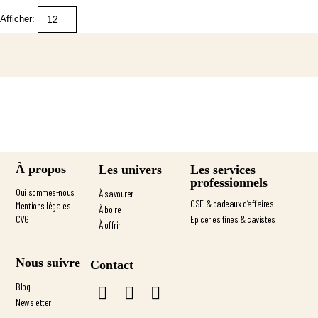
Afficher:
À propos
Les services
Les univers
professionnels
Qui sommes-nous
À savourer
CSE & cadeaux d’affaires
Mentions légales
À boire
CVG
Epiceries fines & cavistes
À offrir
Nous suivre
Contact
Blog
Newsletter