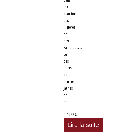
dans
les
quartiers
des
Pigières
et
des
Pailleroudas,
sur
des
terres
de
marnes
jaunes
et
de…
17,50
€
Lire la suite