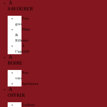
À
SAVOURER
Foie
gras
Pâtés
&
Rillettes
À
l’apéritif
À
BOIRE
Nos
vins
Spiritueux
À
OFFRIR
Coffrets