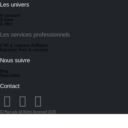
Les univers
À savourer
À boire
À offrir
Les services professionnels
CSE & cadeaux d’affaires
Epiceries fines & cavistes
Nous suivre
Blog
Newsletter
Contact
© Marcade All Rights Reserved 2026