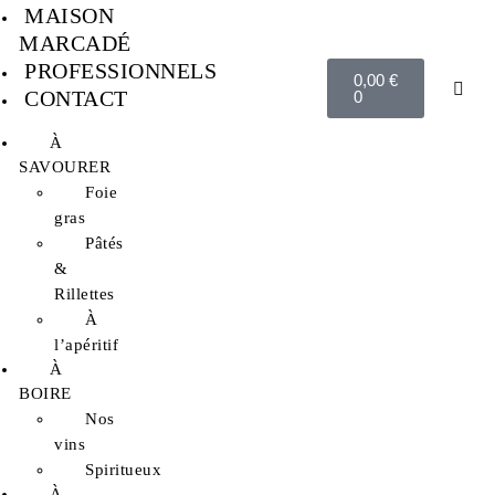
MAISON
MARCADÉ
PROFESSIONNELS
0,00
€
CONTACT
0
À
SAVOURER
Foie
gras
Pâtés
&
Rillettes
À
l’apéritif
À
BOIRE
Nos
vins
Spiritueux
À