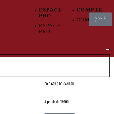
ESPACE
COMPTE
PRO
0,00
€
COMPTE
0
ESPACE
PRO
FOIE GRAS DE CANARD
A partir de 15€90