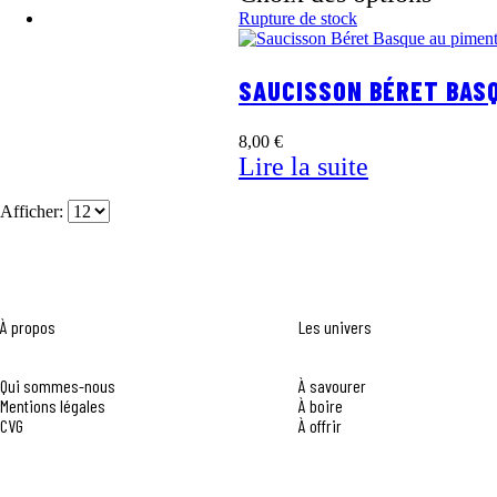
Rupture de stock
SAUCISSON BÉRET BASQ
8,00
€
Lire la suite
Afficher:
À propos
Les univers
Qui sommes-nous
À savourer
Mentions légales
À boire
CVG
À offrir