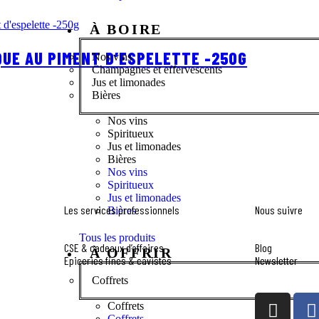
À BOIRE
UE AU PIMENT D’ESPELETTE -250G
Nos vins
Champagnes et effervescents
Jus et limonades
Bières
Nos vins
Spiritueux
Jus et limonades
Bières
Nos vins
Spiritueux
Jus et limonades
Les services professionnels
Nous suivre
Bières
Tous les produits
CSE & cadeaux d’affaires
Blog
À OFFRIR
Epiceries fines & cavistes
Newsletter
Coffrets
Coffrets
Coffrets