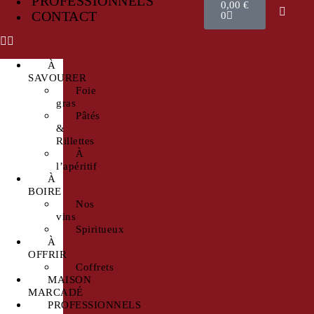
PROFESSIONNELS
0,00
€
CONTACT
0
À
SAVOURER
Foie
gras
Pâtés
&
Rillettes
À
l’apéritif
À
BOIRE
Nos
vins
Spiritueux
À
OFFRIR
Coffrets
MAISON
MARCADÉ
PROFESSIONNELS