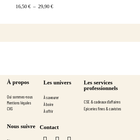
16,50
€
–
29,90
€
À propos
Les services
Les univers
professionnels
Qui sommes-nous
À savourer
CSE & cadeaux d’affaires
Mentions légales
À boire
CVG
Epiceries fines & cavistes
À offrir
Nous suivre
Contact