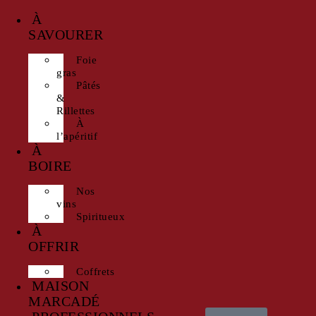
À
SAVOURER
Foie
gras
Pâtés
&
Rillettes
À
l’apéritif
À
BOIRE
Nos
vins
Spiritueux
À
OFFRIR
Coffrets
MAISON
MARCADÉ