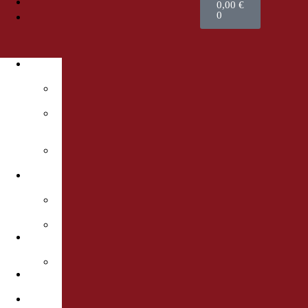
PROFESSIONNELS
0,00
€
CONTACT
0
À
SAVOURER
Foie
gras
Pâtés
&
Rillettes
À
l’apéritif
À
BOIRE
Nos
vins
Spiritueux
À
OFFRIR
Coffrets
MAISON
MARCADÉ
PROFESSIONNELS